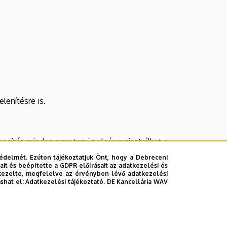
lenítésre is.
nosítót minden egyetemi polgár regisztrálhat a
álózati azonosító használatával kapcsolatban.
édelmét. Ezúton tájékoztatjuk Önt, hogy a Debreceni
it és beépítette a GDPR előírásait az adatkezelési és
kezelte, megfelelve az érvényben lévő adatkezelési
ashat el:
Adatkezelési tájékoztató.
DE Kancellária WAV
szeretné megtekinteni, kérjük jelentkezzen be
 így felhasználóneve és jelszava nem kerülhet