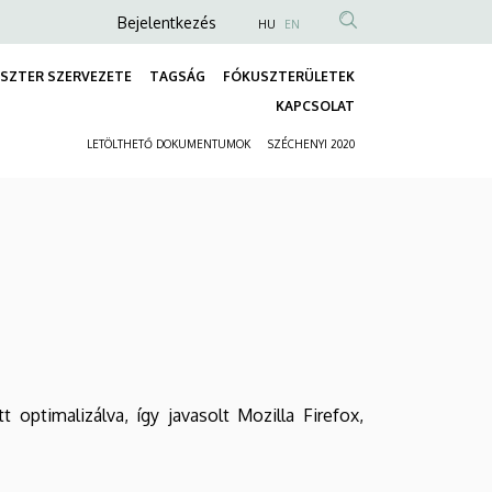
Anonim
Bejelentkezés
HU
EN
Felhasználói
ASZTER SZERVEZETE
TAGSÁG
FÓKUSZTERÜLETEK
fiók
Fő
KAPCSOLAT
menüje
navigáció
LETÖLTHETŐ DOKUMENTUMOK
SZÉCHENYI 2020
Másodlagos
navigáció
ptimalizálva, így javasolt Mozilla Firefox,