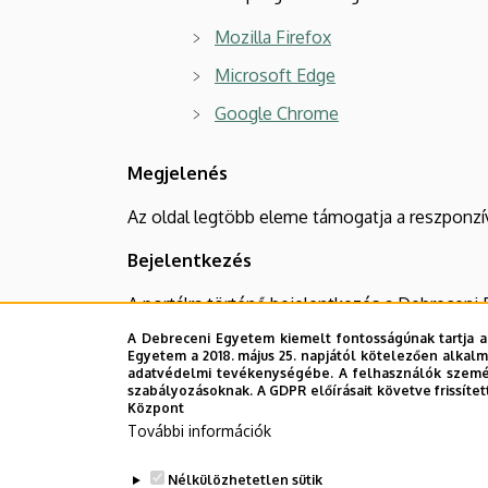
Mozilla Firefox
Microsoft Edge
Google Chrome
Megjelenés
Az oldal legtöbb eleme támogatja a reszponzív
Bejelentkezés
A portálra történő bejelentkezés a Debreceni 
Neptun-kódja segítségével a
portal.unideb.h
A Debreceni Egyetem kiemelt fontosságúnak tartja a
(Ugyanez a hálózati azonosító szükséges a Ne
Egyetem a 2018. május 25. napjától kötelezően alkalm
adatvédelmi tevékenységébe. A felhasználók személ
szabályozásoknak. A GDPR előírásait követve frissítet
A portál egyes oldalai csak egyetemi polgáro
Központ
hálózati azonosítója segítségével. A hiteles
További információk
illetéktelen kezekbe.
Nélkülözhetetlen sütik