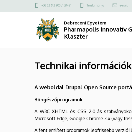
Technikai
Ugrás
Felső
+36 52 512 900 / 58421
Telefonkönyv
e-mail
a
kapcsolat
információk
tartalomra
menü
Debreceni Egyetem
|
Pharmapolis Innovatív G
Klaszter
Pharmapolis
Innovatív
Technikai információk
Gyógyszeripari
Klaszter
A weboldal Drupal Open Source portá
Böngészőprogramok
A W3C XHTML és CSS 2.0-ás szabványokon ala
Microsoft Edge, Google Chrome 3.x (vagy fris
A fent említett programok legfrissebb verziói l