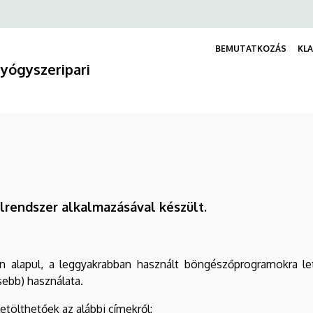
BEMUTATKOZÁS
KL
yógyszeripari
lrendszer alkalmazásával készült.
pul, a leggyakrabban használt böngészőprogramokra lett o
sebb) használata.
etölthetőek az alábbi címekről: