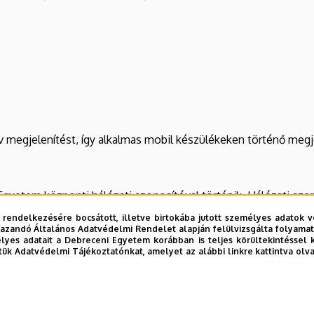
 megjelenítést, így alkalmas mobil készülékeken történő megje
Egyetem központi hálózati azonosítóval történik. Hálózati azo
u
címen. Ezen a weboldalon további információkat is talál a h
 rendelkezésére bocsátott, illetve birtokába jutott személyes adatok v
ptun tanulmányi rendszer használatához is.)
azandó Általános Adatvédelmi Rendelet alapján felülvizsgálta folyamata
yes adatait a Debreceni Egyetem korábban is teljes körültekintéssel 
tük Adatvédelmi Tájékoztatónkat, amelyet az alábbi linkre kattintva olv
k számára érhetők el, így amennyiben ezeket a tartalmakat is 
ítési folyamat SSL titkosított csatornán keresztül történik,