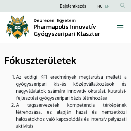
Fókuszterületek
Ugrás
Anonim
Bejelentkezés
HU
EN
a
Felhasználói
|
tartalomra
Debreceni Egyetem
fiók
Pharmapolis Innovatív
Pharmapolis
menüje
Gyógyszeripari Klaszter
Innovatív
Gyógyszeripari
Fókuszterületek
Klaszter
Az eddigi KFI eredmények megtartása mellett a
gyógyszeripari kis-és középvállalkozások és
nagyvállalatok számára innovatív oktatási, kutatási-
fejlesztési gyógyszeripari bázis létrehozása
A tagszervezetek kompetencia térképének
létrehozása, ez alapján hazai és nemzetközi
hálózatokhoz való kapcsolódás és intenzív pályázati
aktivitás