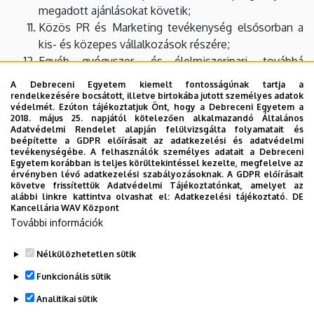
megadott ajánlásokat követik;
Közös PR és Marketing tevékenység elsősorban a
kis- és közepes vállalkozások részére;
Egyéb gyógyszer- és élelmiszeripari, továbbá
biotechnológiai klaszterekkel való együttműködés.
A Debreceni Egyetem kiemelt fontosságúnak tartja a
Előzetes egyeztetéseket követően koordinálja a
rendelkezésére bocsátott, illetve birtokába jutott személyes adatok
védelmét. Ezúton tájékoztatjuk Önt, hogy a Debreceni Egyetem a
tagok közös eszköz- és infrastruktúra használatát,
2018. május 25. napjától kötelezően alkalmazandó Általános
fejlesztéseit, a közös beszerzéseket és képzéseket.
Adatvédelmi Rendelet alapján felülvizsgálta folyamatait és
beépítette a GDPR előírásait az adatkezelési és adatvédelmi
Közvetlen segítséget nyújt az új üzleti és egyéb
tevékenységébe. A felhasználók személyes adatait a Debreceni
kapcsolatok kialakításában, az új piacok elérésében.
Egyetem korábban is teljes körültekintéssel kezelte, megfelelve az
érvényben lévő adatkezelési szabályozásoknak. A GDPR előírásait
Közreműködik a támogatások elosztásához
követve frissítettük Adatvédelmi Tájékoztatónkat, amelyet az
szükséges regionális és helyi prioritások
alábbi linkre kattintva olvashat el:
Adatkezelési tájékoztató.
DE
Kancellária WAV Központ
meghatározásában, illetve azok megvalósításában.
További információk
A pályázati források felkutatása mellett részt vesz
azok teljes körű lebonyolításában, melyek
Nélkülözhetetlen sütik
segítségével a gyógyszerészet területén
Funkcionális sütik
megvalósulhatnak létesítmény fejlesztések, oktatási
projektek illetve speciális-innovatív rendezvények.
Analitikai sütik