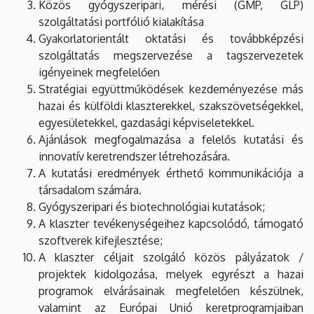
Közös gyógyszeripari, mérési (GMP, GLP)
szolgáltatási portfólió kialakítása
Gyakorlatorientált oktatási és továbbképzési
szolgáltatás megszervezése a tagszervezetek
igényeinek megfelelően
Stratégiai együttműködések kezdeményezése más
hazai és külföldi klaszterekkel, szakszövetségekkel,
egyesületekkel, gazdasági képviseletekkel.
Ajánlások megfogalmazása a felelős kutatási és
innovatív keretrendszer létrehozására.
A kutatási eredmények érthető kommunikációja a
társadalom számára.
Gyógyszeripari és biotechnológiai kutatások;
A klaszter tevékenységeihez kapcsolódó, támogató
szoftverek kifejlesztése;
A klaszter céljait szolgáló közös pályázatok /
projektek kidolgozása, melyek egyrészt a hazai
programok elvárásainak megfelelően készülnek,
valamint az Európai Unió keretprogramjaiban