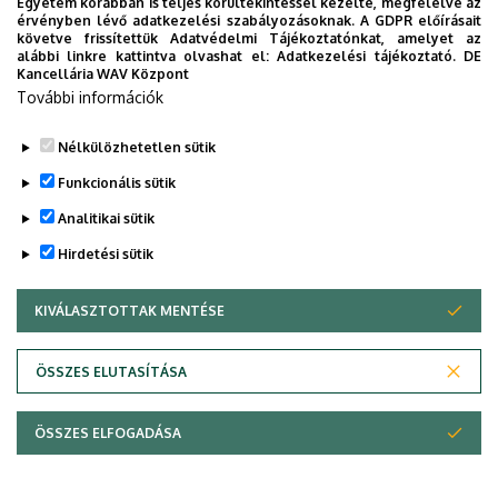
Egyetem korábban is teljes körültekintéssel kezelte, megfelelve az
Legutóbbi frissítés:
2026. 03. 19. 08:39
érvényben lévő adatkezelési szabályozásoknak. A GDPR előírásait
követve frissítettük Adatvédelmi Tájékoztatónkat, amelyet az
alábbi linkre kattintva olvashat el:
Adatkezelési tájékoztató.
DE
Kancellária WAV Központ
További információk
Nélkülözhetetlen sütik
Funkcionális sütik
Analitikai sütik
Hirdetési sütik
KIVÁLASZTOTTAK MENTÉSE
HOZZÁJÁRULÁS VISSZAVONÁSA
Adatvédelem
Adatvédelem
ÖSSZES ELUTASÍTÁSA
Technikai információk
ÖSSZES ELFOGADÁSA
Szerzői jog © 2026 Unideb