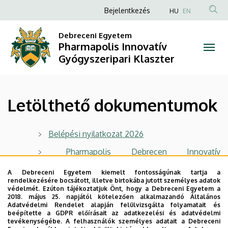
Letölthető
Ugrás
Anonim
Bejelentkezés
HU
EN
a
Felhasználói
dokumentumok
tartalomra
Debreceni Egyetem
fiók
Pharmapolis Innovatív
|
menüje
Gyógyszeripari Klaszter
Pharmapolis
Innovatív
Letölthető dokumentumok
Gyógyszeripari
Klaszter
Belépési nyilatkozat 2026
Pharmapolis Debrecen Innovatív
Gyógyszeripari Klaszter stratégiája
A Debreceni Egyetem kiemelt fontosságúnak tartja a
Pharmapolis Debrecen Innovatív
rendelkezésére bocsátott, illetve birtokába jutott személyes adatok
védelmét. Ezúton tájékoztatjuk Önt, hogy a Debreceni Egyetem a
Gyógyszeripari Klaszter Szervezeti- és Működési
2018. május 25. napjától kötelezően alkalmazandó Általános
Adatvédelmi Rendelet alapján felülvizsgálta folyamatait és
Szabályzata (SZMSZ)
beépítette a GDPR előírásait az adatkezelési és adatvédelmi
tevékenységébe. A felhasználók személyes adatait a Debreceni